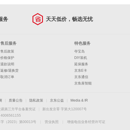
服务
天天低价，畅选无忧
售后服务
特色服务
售后政策
夺宝岛
价格保护
DIY装机
退款说明
延保服务
返修/退换货
京东E卡
取消订单
京东通信
京鱼座智能
测
|
质量公告
|
隐私政策
|
京东公益
|
Media & IR
交易第三方平台备案凭证
|
新出发京零 字第大120007号
06561155
2023）第00013号
|
营业执照
|
增值电信业务经营许可证