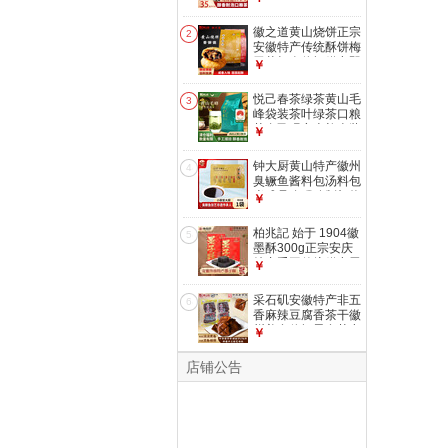
峰送礼 祁门红茶
250g*1袋
徽之道黄山烧饼正宗
2
安徽特产传统酥饼梅
干菜扣肉休闲糕点即
￥
食零食小吃 黄山烧
饼150g*2袋（原
悦己春茶绿茶黄山毛
3
味）约30个
峰袋装茶叶绿茶口粮
茶自己喝实惠礼盒装
￥
送礼 黄山毛峰
250g*1袋
钟大厨黄山特产徽州
4
臭鳜鱼酱料包汤料包
半成品净膛腌制加热
￥
真空包装非遗 钟大
厨调料包150g/袋
柏兆記 始于 1904徽
5
墨酥300g正宗安庆
特产手工传统糕点黑
￥
芝麻墨子酥茶点零食
柏兆记 墨子酥300g
采石矶安徽特产非五
6
内12枚
香麻辣豆腐香茶干徽
州美食休闲零食茶点
￥
即食凉拌小吃 采石
矶茶干30g*10袋-鸡
店铺公告
丝口味