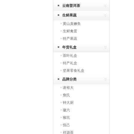
云南普洱茶
生鲜果蔬
黄山臭鳜鱼
生鲜禽蛋
特产果蔬
年货礼盒
茶叶礼盒
特产礼盒
坚果零食礼盒
品牌分类
谢裕大
詹氏
钟大厨
徽六
猴坑
悦己
祥源茶