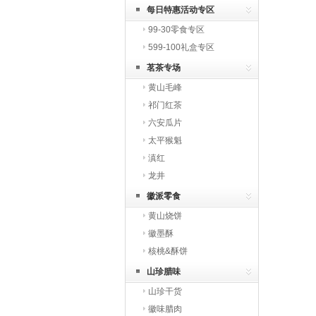
每日特惠活动专区
99-30零食专区
599-100礼盒专区
茗茶专场
黄山毛峰
祁门红茶
六安瓜片
太平猴魁
滇红
龙井
徽派零食
黄山烧饼
徽墨酥
核桃&酥饼
山珍腊味
山珍干货
徽味腊肉