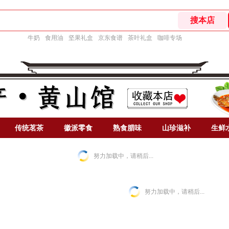
牛奶
食用油
坚果礼盒
京东食谱
茶叶礼盒
咖啡专场
传统茗茶
徽派零食
熟食腊味
山珍滋补
生鲜
努力加载中，请稍后...
努力加载中，请稍后...