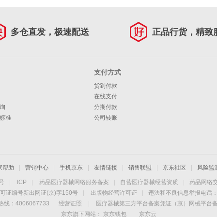
多仓直发，极速配送
正品行货，精致
支付方式
货到付款
在线支付
询
分期付款
标准
公司转账
家帮助
|
营销中心
|
手机京东
|
友情链接
|
销售联盟
|
京东社区
|
风险监
4号
|
ICP
|
药品医疗器械网络服务备案
|
自营医疗器械经营资质
|
药品网络
可证编号新出网证(京)字150号
|
出版物经营许可证
|
违法和不良信息举报电话：40
线：4006067733
经营证照
|
医疗器械第三方平台备案凭证（京）网械平台备字（
京东旗下网站：
京东钱包
|
京东云