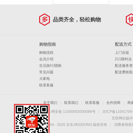
品类齐全，轻松购物
购物指南
配送方式
购物流程
上门自提
会员介绍
211限时达
生活旅行/团购
配送服务查
常见问题
配送费收取
大家电
联系客服
关于我们
|
联系我们
|
联系客服
|
合作招商
|
商
京公网安备 11000002000088号
|
京ICP备1104170
互联网出版许
Copyright © 2004 -
2026
京东JINGDONG 版权所有
|
消费者维权热