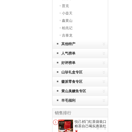
普克
小壶天
鑫黄山
柏兆记
吉泰龙
其他特产
人气榜单
好评榜单
山珍礼盒专区
徽派零食专区
黄山臭鳜鱼专区
羊毛福利
销售排行
悦己祁门红茶袋装口
1
粮茶自己喝实惠装红
茶叶特级功夫香螺毛
￥